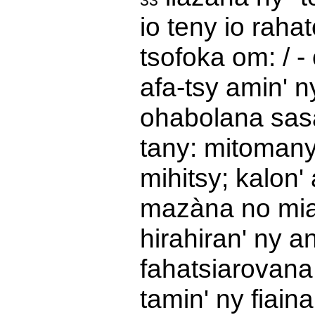
33
io teny io rahat
tsofoka om: / -
afa-tsy amin' 
ohabolana sasa
tany: mitomany
mihitsy; kalon' 
mazàna no mia
hirahiran' ny a
fahatsiarovana
tamin' ny fiain