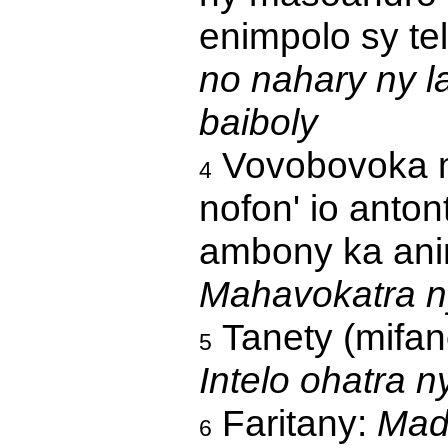
enimpolo sy te
no nahary ny la
baiboly
Vovobovoka m
4
nofon' io anton
ambony ka anir
Mahavokatra n
Tanety (mifan
5
Intelo ohatra 
Faritany:
Mada
6