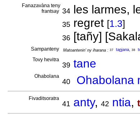
Fanazavàna teny
les larmes, l
34
frantsay
regret
[
1.3
]
35
[tañy] [Saka
36
Sampanteny
ta
ni
ana
,
t
Matoantenin' ny iharana :
37
38
Tovy hevitra
tane
39
Ohabolana
Ohabolana m
40
Fivaditsoratra
anty
,
ntia
,
41
42