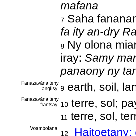
mafana
Saha fanana
7
fa ity an-dry R
Ny olona miar
8
iray:
Samy man
panaony ny tan
Fanazavàna teny
earth, soil, la
9
anglisy
Fanazavàna teny
terre, sol; p
10
frantsay
terre, sol, te
11
Voambolana
Haitoetany:
12