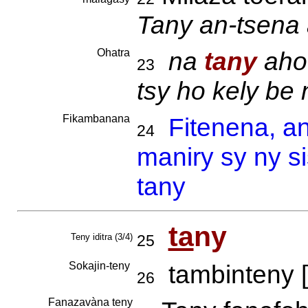
Tany an-tsena 
Ohatra
na
tany
aho
23
tsy ho kely be
Fikambanana
Fitenena, a
24
maniry sy ny s
tany
ta
ny
Teny iditra (3/4)
25
Sokajin-teny
tambinteny [
26
Fanazavàna teny