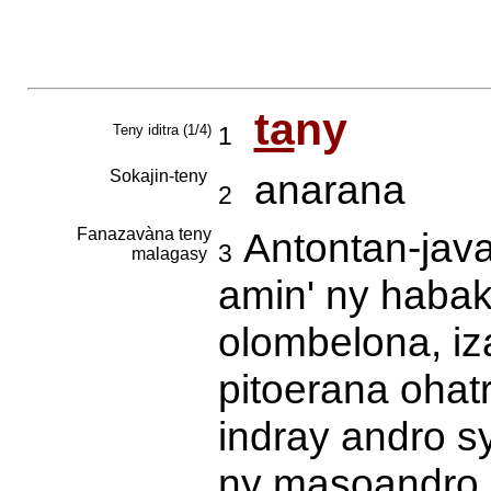
ta
ny
Teny iditra (1/4)
1
Sokajin-teny
anarana
2
Fanazavàna teny
Antontan-java
3
malagasy
amin' ny haba
olombelona, i
pitoerana ohat
indray andro s
ny masoandro 