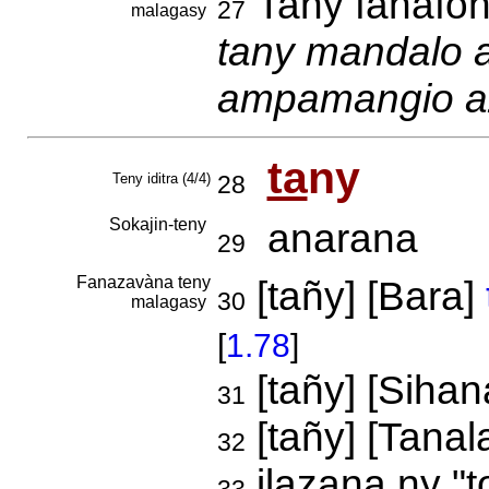
Tany fanafoh
27
malagasy
tany mandalo a
ampamangio a
ta
ny
Teny iditra (4/4)
28
Sokajin-teny
anarana
29
Fanazavàna teny
[tañy] [Bara]
30
malagasy
[
1.78
]
[tañy] [Siha
31
[tañy] [Tanal
32
ilazana ny "t