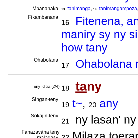
Mpanahaka
tanimanga
,
tanimangampoza
13
14
Fikambanana
Fitenena, a
16
maniry sy ny s
how tany
Ohabolana
Ohabolana m
17
ta
ny
Teny iditra (2/4)
18
Singan-teny
t~
,
any
19
20
Sokajin-teny
ny lasan' ny
21
Fanazavàna teny
Milaza toeran
22
malagasy