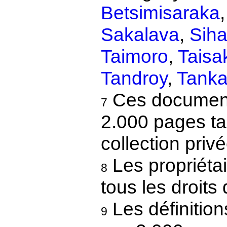
Betsimisaraka
Sakalava
,
Sih
Taimoro
,
Taisa
Tandroy
,
Tanka
Ces documents
7
2.000 pages ta
collection privé
Les propriétai
8
tous les droits 
Les définitio
9