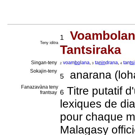
Voambolan
1
Teny iditra
Tantsiraka
Singan-teny
voam
bo
lana
,
ta
nin
drana
,
tan
tsi
2
3
4
Sokajin-teny
anarana (loha
5
Fanazavàna teny
Titre putatif d
6
frantsay
lexiques de di
pour chaque mo
Malagasy offici