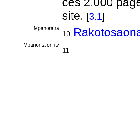
ces 2.000 page
site.
[
3.1
]
Mpanoratra
Rakotosaon
10
Mpanonta printy
11