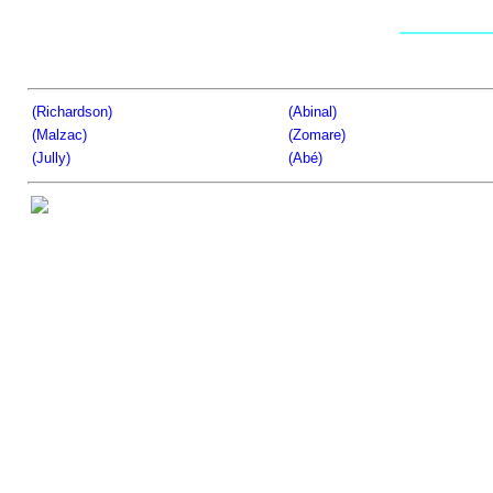
(Richardson)
(Abinal)
(Malzac)
(Zomare)
(Jully)
(Abé)