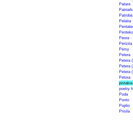
Patara
Patriark
Patroba
Pelatia
Pentate
Penteko
Peora
Perizita
Persy
Petera
Petera (
Petera 
Petera 
Petora
pistakia
poetry h
Poda
Ponto
Poplio
Prisila