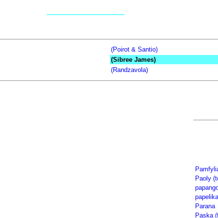
(Poirot & Santio)
(Sibree James)
(Randzavola)
Pamfyli
Paoly (t
papang
papelik
Parana
Paska (