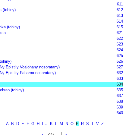
611
a (tohiny)
612
613
614
oka (tohiny)
615
sta
621
622
623
624
625
tohiny)
626
(Ny Epistily Voalohany nosoratany)
627
(Ny Epistily Faharoa nosoratany)
632
633
634
ebreo (tohiny)
635
637
638
639
640
A
B
D
E
F
G
H
I
J
K
L
M
N
O
P
R
S
T
V
Z