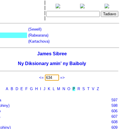
|
|
|
|
(Sewell)
(Rabearana)
(Kartachova)
James Sibree
Ny Diksionary amin' ny Baiboly
<=
=>
A
B
D
E
F
G
H
I
J
K
L
M
N
O
P
R
S
T
V
Z
a
597
ohiny)
598
o
606
a
607
608
tohiny)
609