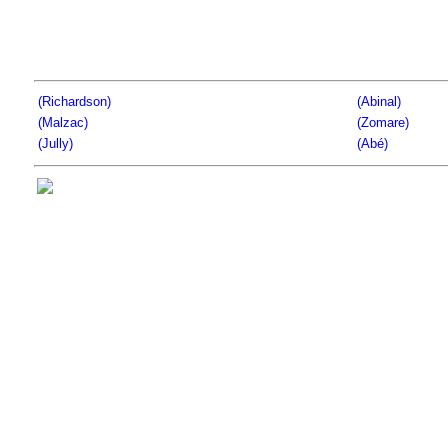
(Richardson)
(Abinal)
(Malzac)
(Zomare)
(Jully)
(Abé)