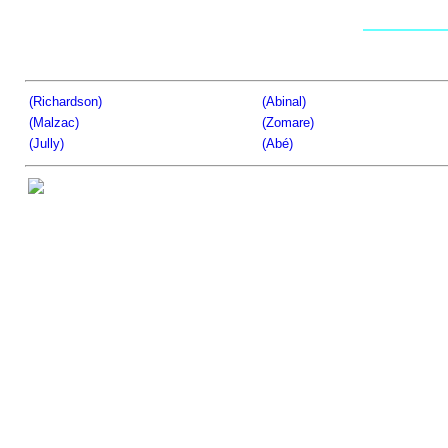
(Richardson)
(Abinal)
(Malzac)
(Zomare)
(Jully)
(Abé)