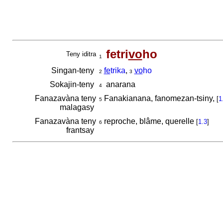
fetri
vo
ho
Teny iditra
1
Singan-teny
fe
trika
,
vo
ho
2
3
Sokajin-teny
anarana
4
Fanazavàna teny
Fanakianana, fanomezan-tsiny,
[
1
5
malagasy
Fanazavàna teny
reproche, blâme, querelle
[
1.3
]
6
frantsay