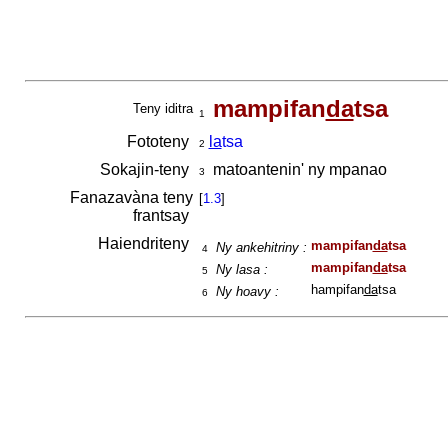
mampifan
da
tsa
Teny iditra
1
Fototeny
la
tsa
2
Sokajin-teny
matoantenin' ny mpanao
3
Fanazavàna teny
[
1.3
]
frantsay
Haiendriteny
mampifan
da
tsa
Ny ankehitriny :
4
mampifan
da
tsa
Ny lasa :
5
hampifan
da
tsa
Ny hoavy :
6