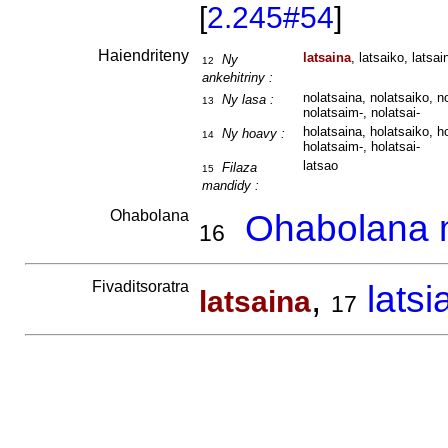
[
2.245#54
]
Haiendriteny
latsaina
, latsaiko, latsai
Ny
12
ankehitriny :
nolatsaina, nolatsaiko, no
Ny lasa :
13
nolatsaim-, nolatsai-
holatsaina, holatsaiko, ho
Ny hoavy :
14
holatsaim-, holatsai-
latsao
Filaza
15
mandidy :
Ohabolana
Ohabolana m
16
Fivaditsoratra
,
latsi
latsaina
17