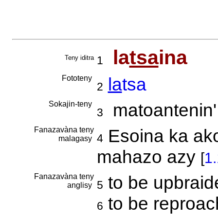
la
tsa
ina
Teny iditra
1
Fototeny
la
tsa
2
Sokajin-teny
matoantenin' 
3
Fanazavàna teny
Esoina ka ako
4
malagasy
mahazo azy
[
1.
Fanazavàna teny
to be upbraid
5
anglisy
to be reproac
6