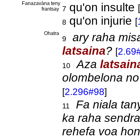
Fanazavàna teny
qu'on insulte
7
frantsay
qu'on injurie
[
8
Ohatra
ary raha mis
9
latsaina
?
[
2.69
Aza
latsain
10
olombelona no
[
2.296#98
]
Fa niala tan
11
ka raha sendra
rehefa voa hon