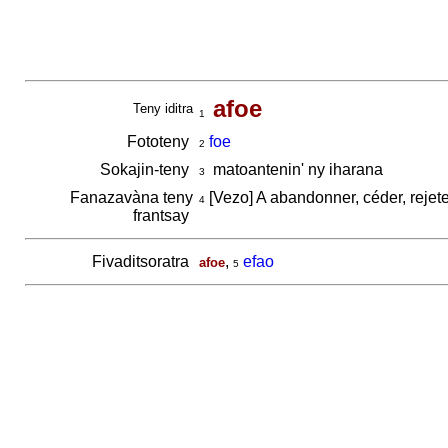
afoe
Teny iditra
1
Fototeny
foe
2
Sokajin-teny
matoantenin' ny iharana
3
Fanazavàna teny
[Vezo] A abandonner, céder, rejeter
4
frantsay
Fivaditsoratra
,
efao
afoe
5